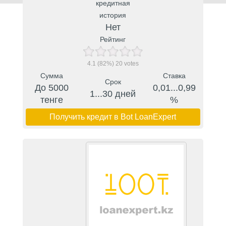
кредитная
история
Нет
Рейтинг
4.1
(82%)
20
votes
Сумма
Ставка
Срок
До 5000
0,01...0,99
1...30 дней
тенге
%
Получить кредит в Bot LoanExpert