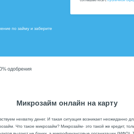
соглашаетесь с
публичной офе
ение по займу и заберите
00% одобрения
Микрозайм онлайн на карту
ствуем нехватку денег. И такая ситуация возникает неожиданно для 
розайм
. Что такое микрозайм? Микрозайм- это такой же кредит, то
кредитов выдают не банки, а микрофинансовые организации (МФО)