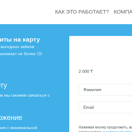
КАК ЭТО РАБОТАЕТ?
КОМП
иты на карту
 выгодных займов
анимает не более 15-
2 000 ₸
ту
Фамилия
м мы сможем связаться с
Email
ожение
ния с минимальной
Нажимая кнопку продолжить, в