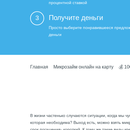
процентной ставкой
Получите деньги
3
Просто выберите понравившееся предлож
деньги
Главная
Микрозайм онлайн на карту
💰 1
В жизни частенько случаются ситуации, когда мы чув
которая необходима? Выход есть, можно
взять мик
срок погашения- короткий. К тому же такие виды 