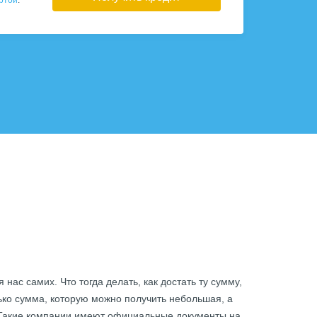
ртой
.
нас самих. Что тогда делать, как достать ту сумму,
лько сумма, которую можно получить небольшая, а
. Такие компании имеют официальные документы на